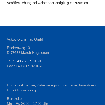
Veröffentlichung zeitweise oder endgültig einzustellen.
Vuković-Enemag GmbH
Eschenweg 10
D-79232 March-Hugstetten
Tel :
+49 7665 9201-0
Fax : +49 7665 9201-26
Hoch- und Tiefbau, Kabelverlegung, Bauträger, Immobilien,
Projektentwicklung
Bürozeiten
Mo – Fr: 08:00 – 17:00 Uhr